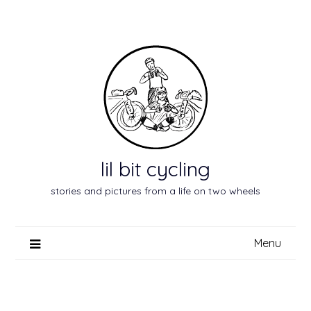
Skip
to
content
lil bit cycling
stories and pictures from a life on two wheels
Menu