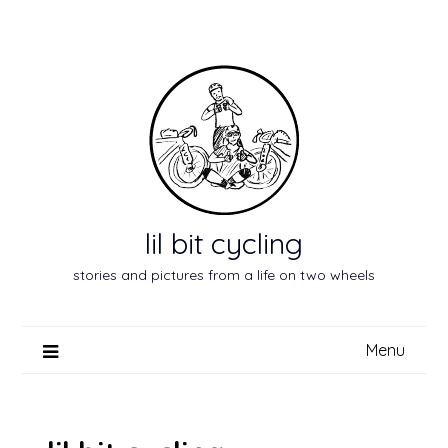
Skip
to
content
lil bit cycling
stories and pictures from a life on two wheels
Menu