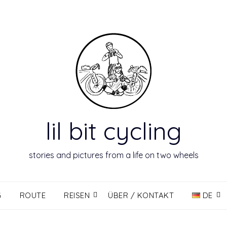
lil bit cycling
stories and pictures from a life on two wheels
G
ROUTE
REISEN
ÜBER / KONTAKT
DE