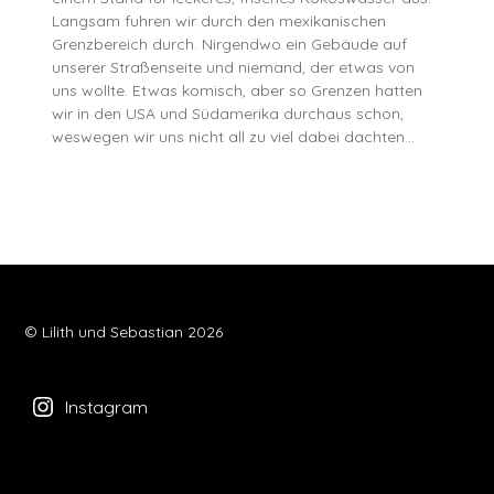
Langsam fuhren wir durch den mexikanischen
Grenzbereich durch. Nirgendwo ein Gebäude auf
unserer Straßenseite und niemand, der etwas von
uns wollte. Etwas komisch, aber so Grenzen hatten
wir in den USA und Südamerika durchaus schon,
weswegen wir uns nicht all zu viel dabei dachten…
© Lilith und Sebastian 2026
Instagram