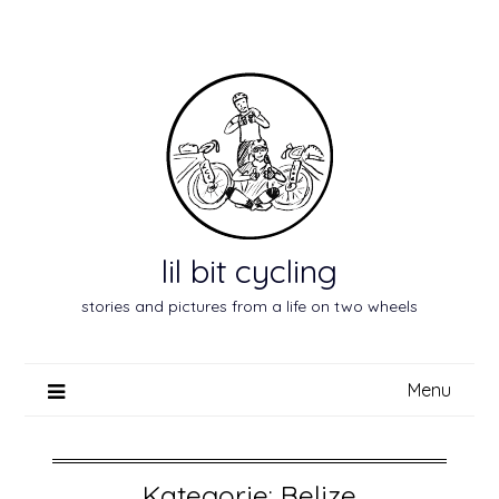
Skip
to
content
lil bit cycling
stories and pictures from a life on two wheels
Menu
Kategorie:
Belize